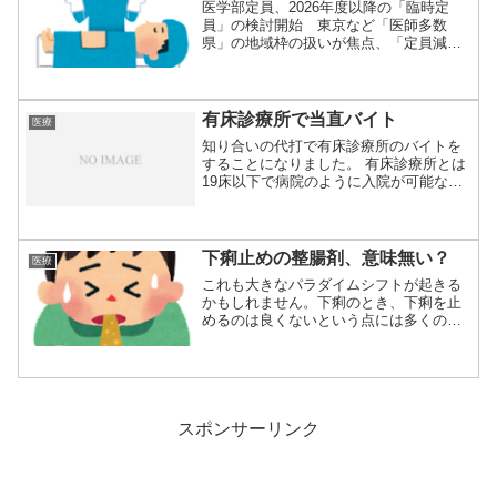
医学部定員、2026年度以降の「臨時定
員」の検討開始 東京など「医師多数
県」の地域枠の扱いが焦点、「定員減」
には異論出ず...
有床診療所で当直バイト
医療
知り合いの代打で有床診療所のバイトを
することになりました。 有床診療所とは
19床以下で病院のように入院が可能な施
設のこと...
下痢止めの整腸剤、意味無い？
医療
これも大きなパラダイムシフトが起きる
かもしれません。下痢のとき、下痢を止
めるのは良くないという点には多くの人
が賛同してき...
スポンサーリンク