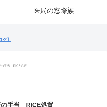
医局の窓際族
ログ】
の手当 RICE処置
の手当 RICE処置