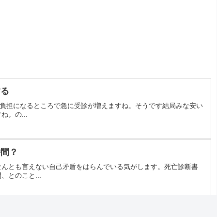
する
割負担になるところで急に受診が増えますね。そうです結局みな安い
。の...
時間？
なんとも言えない自己矛盾をはらんでいる気がします。死亡診断書
とのこと...
ビビアント）を長期服用するのは効果なし？