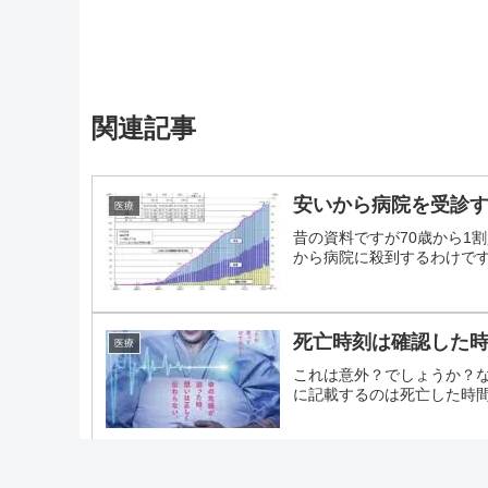
関連記事
安いから病院を受診
医療
昔の資料ですが70歳から1
から病院に殺到するわけですね
死亡時刻は確認した
医療
これは意外？でしょうか？
に記載するのは死亡した時間、
SERM(エビスタ、
医療