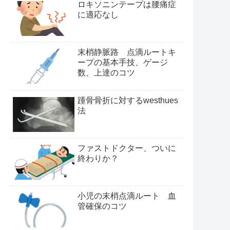
ロキソニンテープは腰痛症
に適応なし
末梢静脈路 点滴ルートキ
ープの基本手技、ゲージ
数、上達のコツ
踵骨骨折に対するwesthues
法
ファストドクター、ついに
終わりか？
小児の末梢点滴ルート 血
管確保のコツ