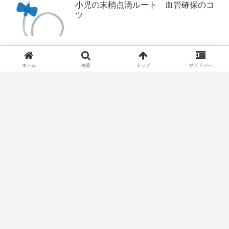
小児の末梢点滴ルート 血管確保のコ
ツ
ついにくるか医学部定員削減
ホーム
検索
トップ
サイドバー
ファストドクター、ついに終わりか？
医療従事者は露頭に迷う。
ハイドロリリース、保険収載される？