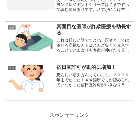
ヨンドレジデントシリーズは７まですべ
て読む価値ありです。さすがに１は古く
なってきたと...
真面目な医師が詐欺医療を助長す
医療
る
これは難しい話ですよね。医者としては
治せる病気なんてほとんどなくて介入す
ることでいまよりも寿命が伸びたり苦痛
が和らぐなら...
宿日直許可が劇的に増加！
医療
恐ろしい増え方をしています。２０２０
年までたった１４４箇所でしか認められ
ていなかった宿日直許可がいきなり５１
７３箇所で認...
スポンサーリンク