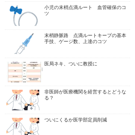
小児の末梢点滴ルート 血管確保のコ
ツ
末梢静脈路 点滴ルートキープの基本
手技、ゲージ数、上達のコツ
医局ネキ、ついに教授に
非医師が医療機関を経営するとどうな
る？
ついにくるか医学部定員削減