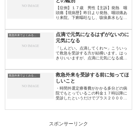
との鑑別
【症例】１７歳 男性【主訴】発熱 咽
頭痛【現病歴】昨日より発熱、咽頭痛あ
り来院。下痢嘔吐なし、咳痰鼻水もな
し。【既往歴】...
点滴で元気になるはずがないのに
救急外来でよくみる症例
元気になる
「しんどい。点滴してくれ〜」こういっ
て救急を受診する方が結構います。はっ
きりいいますが、点滴に元気になる成分
が入っている...
救急外来を受診する前に知ってほ
救急外来でよくみる症例
しいこと
・時間外選定療養費がかかる多分どの病
院でもとっているこの料金１７時以降に
受診したというだけでプラス２０００円
とか５０００...
スポンサーリンク