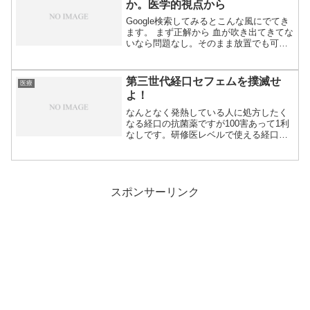
か。医学的視点から
Google検索してみるとこんな風にでてき
ます。 まず正解から 血が吹き出てきてな
いなら問題なし。そのまま放置でも可
能。...
第三世代経口セフェムを撲滅せ
医療
よ！
なんとなく発熱している人に処方したく
なる経口の抗菌薬ですが100害あって1利
なしです。研修医レベルで使える経口抗
菌薬は前...
スポンサーリンク