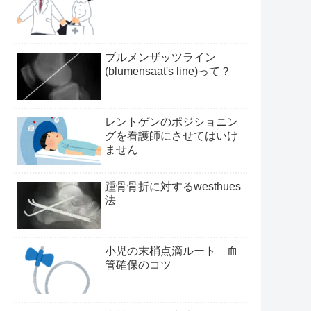
ブルメンザッツライン
(blumensaat's line)って？
レントゲンのポジショニン
グを看護師にさせてはいけ
ません
踵骨骨折に対するwesthues
法
小児の末梢点滴ルート 血
管確保のコツ