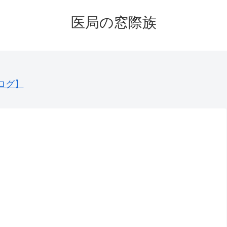
医局の窓際族
ログ】