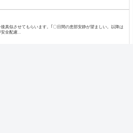
？
今後真似させてもらいます。｢〇日間の患部安静が望ましい。以降は
全配慮...
如しです。双極性障害と甲状腺機能低下症の既往歴がある35歳の
困難と...
ンサーリンク