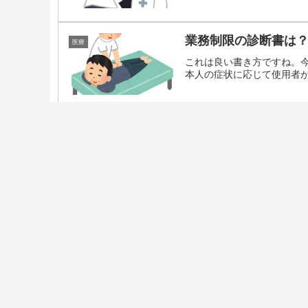
業務制限の診断書は
医療
これは良い書き方ですね。
本人の症状に応じて使用者が安
危険な亜鉛サプリ
医療
何事も過ぎたるは及ばざるが
男性が、前月からの労作時呼吸
スポ