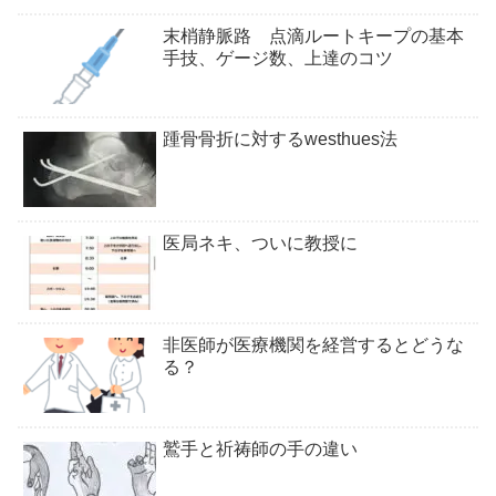
末梢静脈路 点滴ルートキープの基本
手技、ゲージ数、上達のコツ
踵骨骨折に対するwesthues法
医局ネキ、ついに教授に
非医師が医療機関を経営するとどうな
る？
鷲手と祈祷師の手の違い