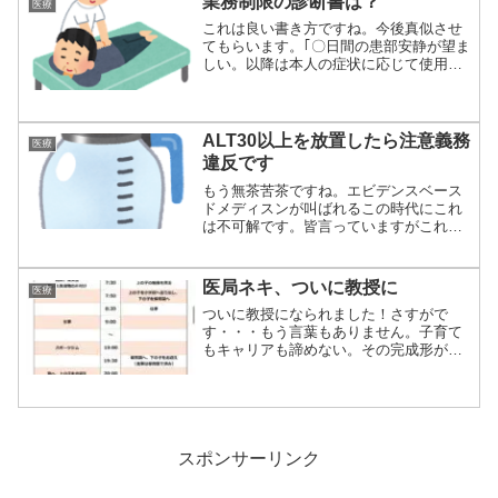
業務制限の診断書は？
医療
これは良い書き方ですね。今後真似させ
てもらいます。｢〇日間の患部安静が望ま
しい。以降は本人の症状に応じて使用者
が安全配慮...
ALT30以上を放置したら注意義務
医療
違反です
もう無茶苦茶ですね。エビデンスベース
ドメディスンが叫ばれるこの時代にこれ
は不可解です。皆言っていますがこれで
は裁判所ベー...
医局ネキ、ついに教授に
医療
ついに教授になられました！さすがで
す・・・もう言葉もありません。子育て
もキャリアも諦めない。その完成形が医
局ネキ先生でし...
スポンサーリンク