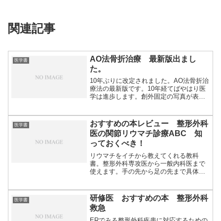
関連記事
AO法骨折治療 最新版出まし
医学書
た。
10年ぶりに改定されました。AO法骨折治
療法の最新版です。10年経てばやはり医
学は進歩します。創外固定の写真が表紙
にでて...
おすすめの本レビュー 整形外科
医学書
医の関節リウマチ診療ABC 知
っておくべき！
リウマチをイチから教えてくれる教科
書。整形外科専攻医から一般内科医まで
使えます。手の先から足の先まで具体的
な症例とともに...
研修医 おすすめの本 整形外科
医学書
救急
ERでみる整形外科疾患に対応するための