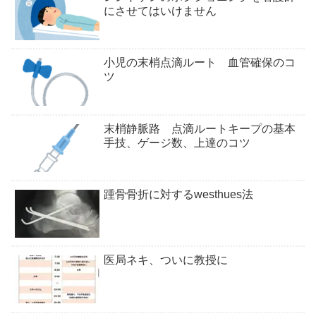
にさせてはいけません
小児の末梢点滴ルート 血管確保のコ
ツ
末梢静脈路 点滴ルートキープの基本
手技、ゲージ数、上達のコツ
踵骨骨折に対するwesthues法
医局ネキ、ついに教授に