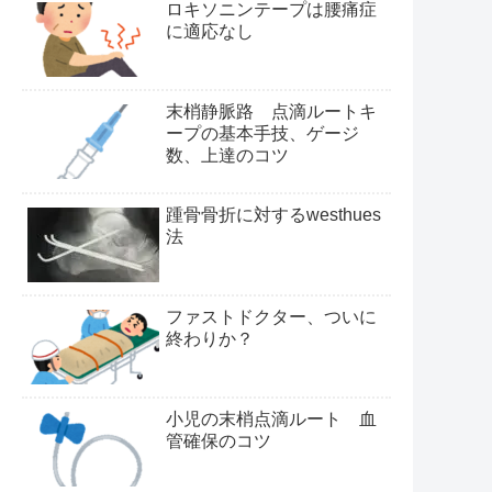
ロキソニンテープは腰痛症
に適応なし
末梢静脈路 点滴ルートキ
ープの基本手技、ゲージ
数、上達のコツ
踵骨骨折に対するwesthues
法
ファストドクター、ついに
終わりか？
小児の末梢点滴ルート 血
管確保のコツ