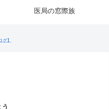
医局の窓際族
ログ】
う
よう