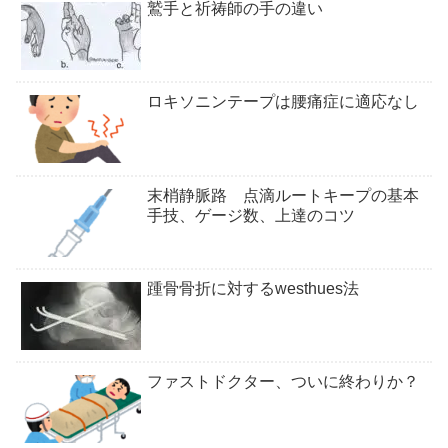
鷲手と祈祷師の手の違い
ロキソニンテープは腰痛症に適応なし
末梢静脈路 点滴ルートキープの基本
手技、ゲージ数、上達のコツ
踵骨骨折に対するwesthues法
ファストドクター、ついに終わりか？