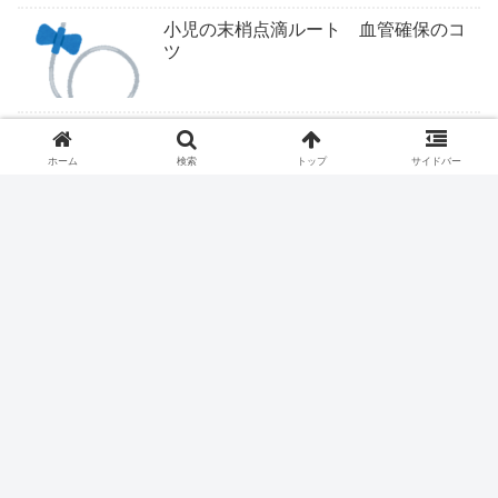
小児の末梢点滴ルート 血管確保のコ
ツ
ついにくるか医学部定員削減
ホーム
検索
トップ
サイドバー
レントゲンのポジショニングを看護師
にさせてはいけません
医療従事者は露頭に迷う。
ハイドロリリース、保険収載される？