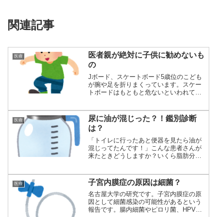
関連記事
医者親が絶対に子供に勧めないも
医療
の
Jボード、スケートボード5歳位のこども
が腕や足を折りまくっています。スケー
トボードはもともと危ないといわれてい
ましたがJ...
尿に油が混じった？！鑑別診断
医療
は？
「トイレに行ったあと便器を見たら油が
混じってたんです！」こんな患者さんが
来たときどうしますか？いくら脂肪分の
多い食べ物を...
子宮内膜症の原因は細菌？
医療
名古屋大学の研究です。子宮内膜症の原
因として細菌感染の可能性があるという
報告です。腸内細菌やピロリ菌、HPVな