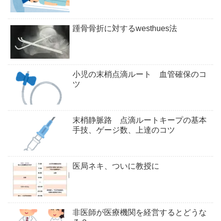
踵骨骨折に対するwesthues法
小児の末梢点滴ルート 血管確保のコ
ツ
末梢静脈路 点滴ルートキープの基本
手技、ゲージ数、上達のコツ
医局ネキ、ついに教授に
非医師が医療機関を経営するとどうな