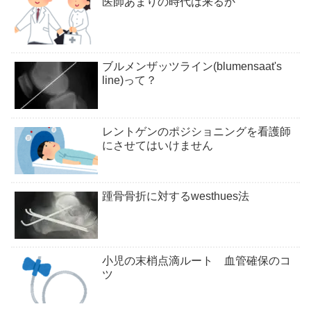
医師あまりの時代は来るか
ブルメンザッツライン(blumensaat's
line)って？
レントゲンのポジショニングを看護師
にさせてはいけません
踵骨骨折に対するwesthues法
小児の末梢点滴ルート 血管確保のコ
ツ