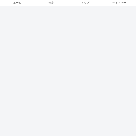
ホーム
検索
トップ
サイドバー
レントゲンのポジショニングを看護師
にさせてはいけません
医療従事者は露頭に迷う。
ハイドロリリース、保険収載される？
もう小さな病院で救急医療は不可能