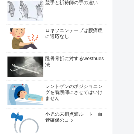
鷲手と祈祷師の手の違い
ロキソニンテープは腰痛症
に適応なし
踵骨骨折に対するwesthues
法
レントゲンのポジショニン
グを看護師にさせてはいけ
ません
小児の末梢点滴ルート 血
管確保のコツ