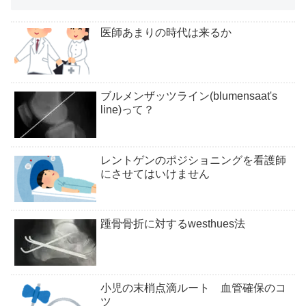
医師あまりの時代は来るか
ブルメンザッツライン(blumensaat's
line)って？
レントゲンのポジショニングを看護師
にさせてはいけません
踵骨骨折に対するwesthues法
小児の末梢点滴ルート 血管確保のコ
ツ