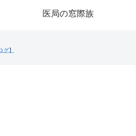
医局の窓際族
ログ】