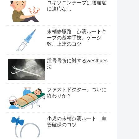
ロキソニンテープは腰痛症
に適応なし
末梢静脈路 点滴ルートキ
ープの基本手技、ゲージ
数、上達のコツ
踵骨骨折に対するwesthues
法
ファストドクター、ついに
終わりか？
小児の末梢点滴ルート 血
管確保のコツ