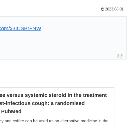
2023.08.01
er.com/x3ICSBrFNW
ee versus systemic steroid in the treatment
ost-infectious cough: a randomised
 - PubMed
y and coffee can be used as an alternative medicine in the