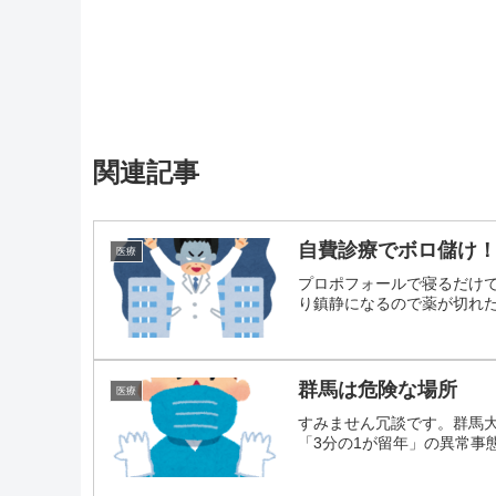
関連記事
自費診療でボロ儲け
医療
プロポフォールで寝るだけで
り鎮静になるので薬が切れた瞬
群馬は危険な場所
医療
すみません冗談です。群馬
「3分の1が留年」の異常事態