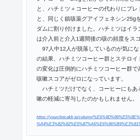
と、ハチミツ＋コーヒーの代わりにプレドニ
と、同じく鎮咳薬グアイフェネシン25g
ダムに割り付けました。ハチミツはイラ
は介入前と介入1週間後の咳の頻度をス
97人中12人が脱落しているのが気にな
の結果、ハチミツコーヒー群とステロイ
の変化は圧倒的にハチミツコーヒー群で
咳嗽スコアがゼロになっています。
ハチミツだけでなく、コーヒーにもあ
嗽の軽減に寄与したのかもしれません。
https://yourclinicakb.jp/column/%E6%9D%89
%A4%E3%82%92%E5%87%A6%E6%96%B9%E3%81