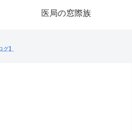
医局の窓際族
ログ】