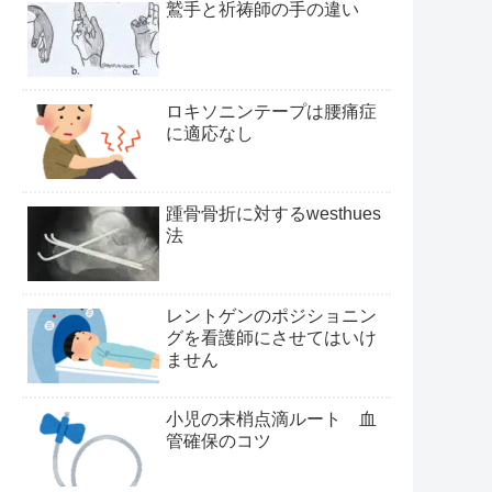
鷲手と祈祷師の手の違い
ロキソニンテープは腰痛症
に適応なし
踵骨骨折に対するwesthues
法
レントゲンのポジショニン
グを看護師にさせてはいけ
ません
小児の末梢点滴ルート 血
管確保のコツ