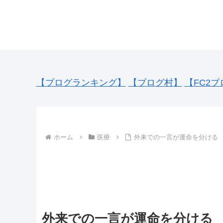
【ブログランキング】
【ブログ村】
【FC2ブ
ホーム
医療
外来での一言が運命を分ける
外来での一言が運命を分ける