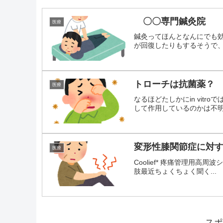
〇〇専門鍼灸院
医療
鍼灸ってほんとなんにでも
が回復したりもするそうで、そ
トローチは抗菌薬？
医療
なるほどたしかにin vit
して作用しているのかは不明.
変形性膝関節症に対する
医療
Coolief* 疼痛管理用
肢最近ちょくちょく聞く...
スポ