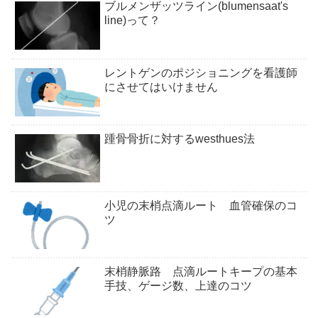
ブルメンザッツライン(blumensaat's
line)って？
レントゲンのポジショニングを看護師
にさせてはいけません
踵骨骨折に対するwesthues法
小児の末梢点滴ルート 血管確保のコ
ツ
末梢静脈路 点滴ルートキープの基本
手技、ゲージ数、上達のコツ