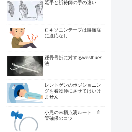
鷲手と祈祷師の手の違い
ロキソニンテープは腰痛症
に適応なし
踵骨骨折に対するwesthues
法
レントゲンのポジショニン
グを看護師にさせてはいけ
ません
小児の末梢点滴ルート 血
管確保のコツ