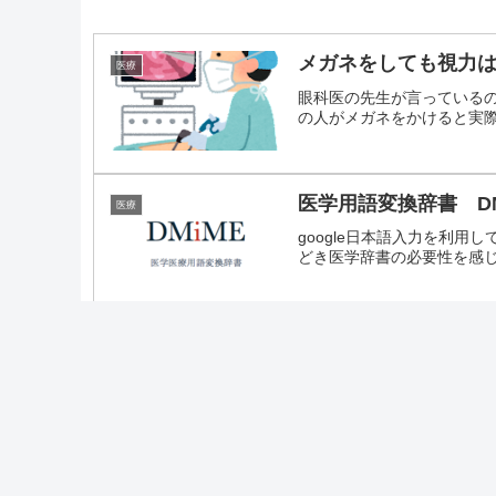
メガネをしても視力
医療
眼科医の先生が言っている
の人がメガネをかけると実際の
医学用語変換辞書 D
医療
google日本語入力を利
どき医学辞書の必要性を感じま
外科学会の炎上に思
医療
外科学会の宴会で炎上して
んをムービーにしたり、もはや