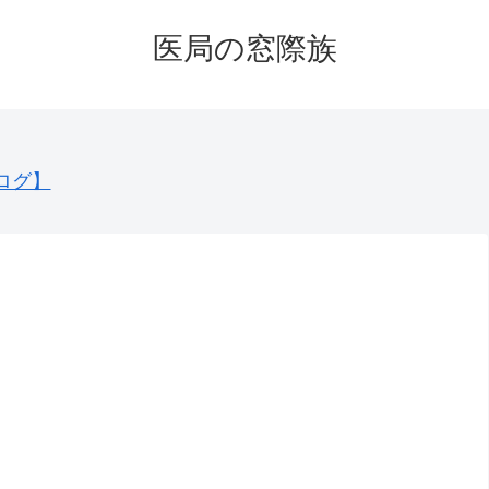
医局の窓際族
ログ】