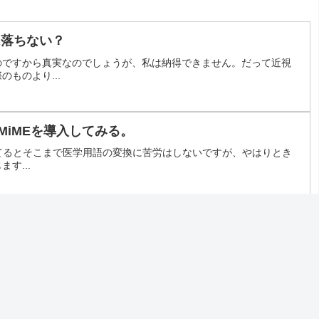
は落ちない？
のですから真実なのでしょうが、私は納得できません。だって近視
ものより...
MiMEを導入してみる。
用してるとそこまで医学用語の変換に苦労はしないですが、やはりとき
す...
う
いますね。外科学会は以前も子供との夕食中に呼び出されるお父さ
わざとや...