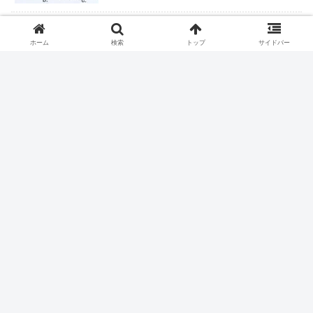
ロキソニンテープは腰痛症に適応なし
ホーム
検索
トップ
サイドバー
ピロリ除菌後の皮疹
ファストドクター、ついに終わりか？
握力＝IQだった
ハイドロリリース、保険収載される？