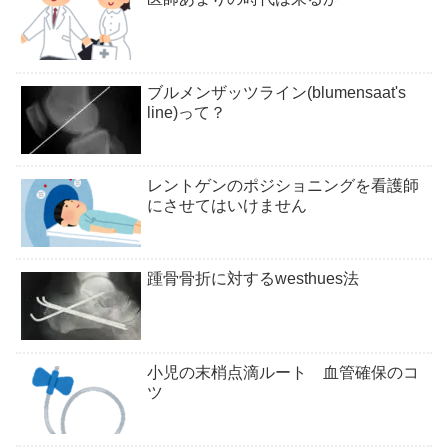
ブルメンザッツライン(blumensaat's
line)って？
レントゲンのポジショニングを看護師
にさせてはいけません
踵骨骨折に対するwesthues法
小児の末梢点滴ルート 血管確保のコ
ツ