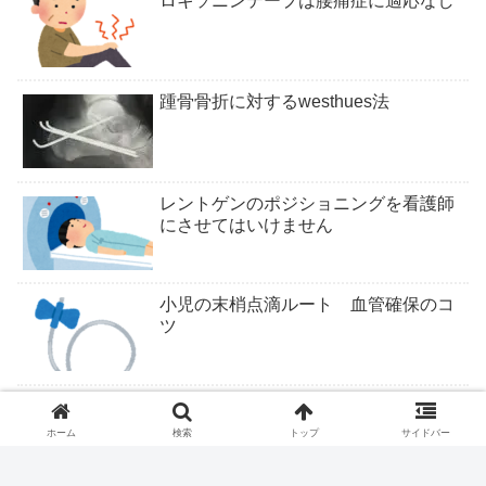
ロキソニンテープは腰痛症に適応なし
踵骨骨折に対するwesthues法
レントゲンのポジショニングを看護師
にさせてはいけません
小児の末梢点滴ルート 血管確保のコ
ツ
ついにくるか医学部定員削減
ホーム
検索
トップ
サイドバー