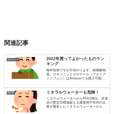
関連記事
2022年買ってよかったものラン
ガジェット
キング
毎年恒例ですが今頃やります。鎮痛解熱
薬。ロキソニンとカロナール（アセトア
ミノフェン）はAmazonでも購入可能で
す。常備...
ミネラルウォーターも危険！
世の中
ミネラルウォーターからPFAS検出 水道
水の暫定目標値超える濃度神戸市内の企
業が製造したミネラルウォーターから、
健康への...