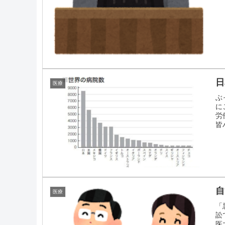
日
医療
ぶ
に
労
皆
自
医療
「
訟
医