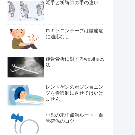
鷲手と祈祷師の手の違い
ロキソニンテープは腰痛症
に適応なし
踵骨骨折に対するwesthues
法
レントゲンのポジショニン
グを看護師にさせてはいけ
ません
小児の末梢点滴ルート 血
管確保のコツ