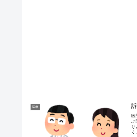
訴
医療
医
ぶ
り
く