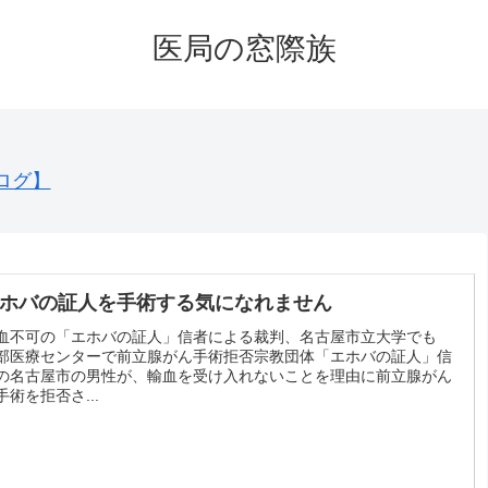
医局の窓際族
ログ】
ホバの証人を手術する気になれません
血不可の「エホバの証人」信者による裁判、名古屋市立大学でも
部医療センターで前立腺がん手術拒否宗教団体「エホバの証人」信
の名古屋市の男性が、輸血を受け入れないことを理由に前立腺がん
手術を拒否さ...