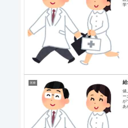
学
給
医療
値
ー
が
あ