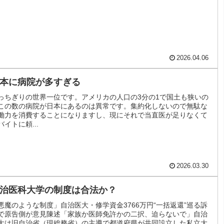
2026.04.06
本に病院が多すぎる
っちぎりの世界一位です。アメリカの人口の3分の1で国土も狭いの
この数の病院が日本にあるのは異常です。集約化しないので無駄な
働力を消費することになりますし、現にそれで当直医が足りなくて
バイトに頼...
2026.03.30
治医科大学の制度は合法か？
悪魔のような制度」自治医大・修学資金3766万円“一括返還”巡る訴
で原告側が意見陳述「家族か医師免許かの二択、迫らないで」自治
大は旧自治省（現総務省）の主導で都道府県が共同設立した私立大