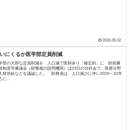
2026.05.02
いにくるか医学部定員削減
学部の大胆な定員削減を 人口減で医師余り「確定的」に 財政審
政制度等審議会（財務相の諮問機関）は23日の分科会で、医療分野
人材供給などを議論した。 財務省は、人口減少に伴い2029～32年
に...