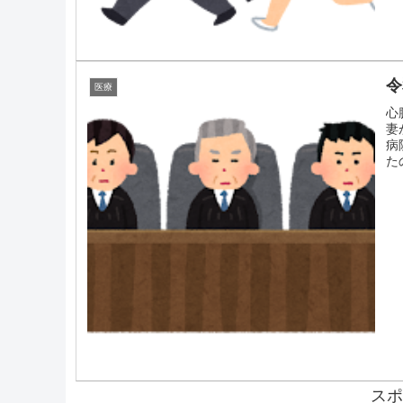
令
医療
心
妻
病
た
スポ