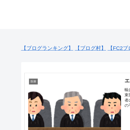
【ブログランキング】
【ブログ村】
【FC2ブ
エ
医療
輸
東
者
の