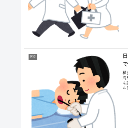
日
医療
で
横
海
を
を