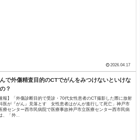
2026.04.17
んで外傷精査目的のCTでがんをみつけないといけな
の？
速報】「外傷診断目的で受診・70代女性患者のCT撮影した際に放射
科医が『がん』見落とす 女性患者はがんが進行して死亡」神戸市
医療センター西市民病院で医療事故神戸市立医療センター西市民病
は、「外...