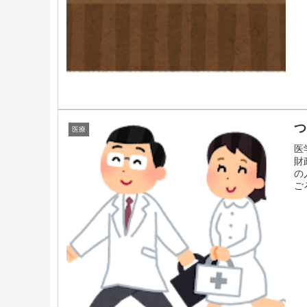
つ
医療
医
財
の
ごろ