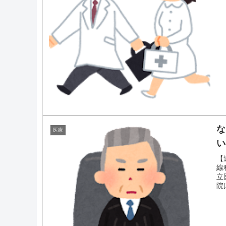
な
医療
い
【
線
立
院