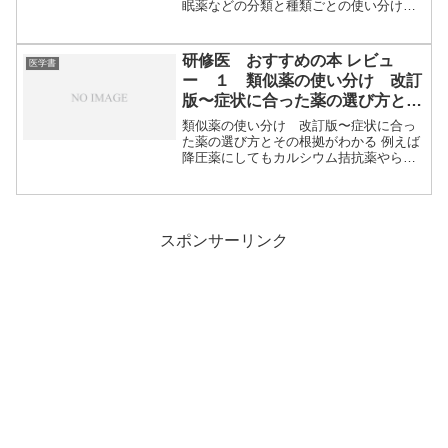
眠薬などの分類と種類ごとの使い分けを
書いてい...
研修医 おすすめの本 レビュ
医学書
ー １ 類似薬の使い分け 改訂
版〜症状に合った薬の選び方とそ
の根拠がわかる
類似薬の使い分け 改訂版〜症状に合っ
た薬の選び方とその根拠がわかる 例えば
降圧薬にしてもカルシウム拮抗薬やら
ARBやらい...
スポンサーリンク