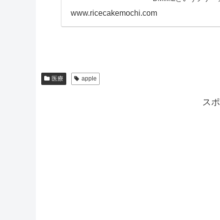
www.ricecakemochi.com
医療
apple
スポ