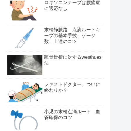
ロキソニンテープは腰痛症
に適応なし
末梢静脈路 点滴ルートキ
ープの基本手技、ゲージ
数、上達のコツ
踵骨骨折に対するwesthues
法
ファストドクター、ついに
終わりか？
小児の末梢点滴ルート 血
管確保のコツ