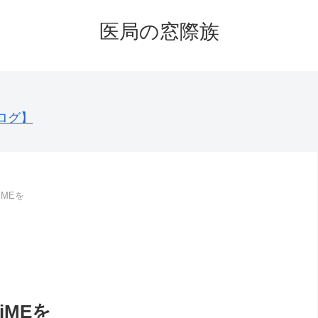
医局の窓際族
ログ】
iMEを
iMEを