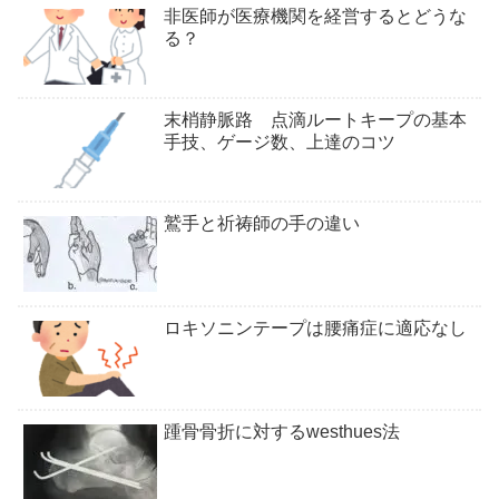
非医師が医療機関を経営するとどうな
る？
末梢静脈路 点滴ルートキープの基本
手技、ゲージ数、上達のコツ
鷲手と祈祷師の手の違い
ロキソニンテープは腰痛症に適応なし
踵骨骨折に対するwesthues法