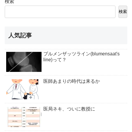
検索
検索
人気記事
ブルメンザッツライン(blumensaat's
line)って？
医師あまりの時代は来るか
医局ネキ、ついに教授に