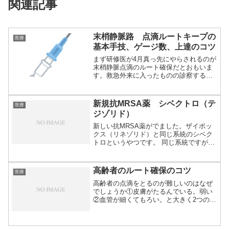
関連記事
末梢静脈路 点滴ルートキープの
医療
基本手技、ゲージ数、上達のコツ
まず研修医が4月真っ先にやらされるのが
末梢静脈点滴のルート確保だとおもいま
す。救急外来に入ったものの診察するに
は未熟すぎ...
新規抗MRSA薬 シベクトロ（テ
医療
ジゾリド）
新しい抗MRSA薬がでました。ザイボッ
クス（リネゾリド）と同じ系統のシベク
トロというやつです。 同じ系統ですがザ
イボック...
高齢者のルート確保のコツ
医療
高齢者の点滴をとるのが難しいのはなぜ
でしょうか①皮膚がたるんでいる。弱い
②血管が細くてもろい。と大きく2つの原
因がありま...