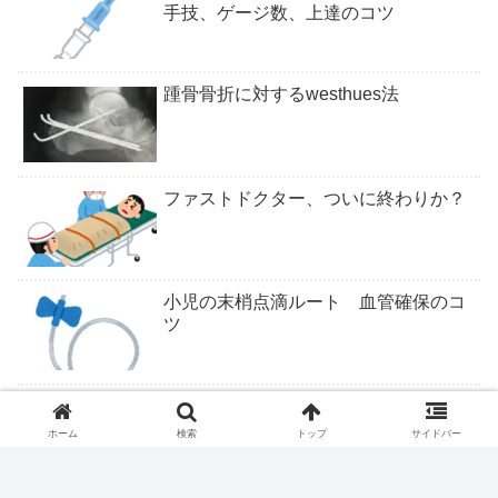
手技、ゲージ数、上達のコツ
踵骨骨折に対するwesthues法
ファストドクター、ついに終わりか？
小児の末梢点滴ルート 血管確保のコ
ツ
ついにくるか医学部定員削減
ホーム
検索
トップ
サイドバー