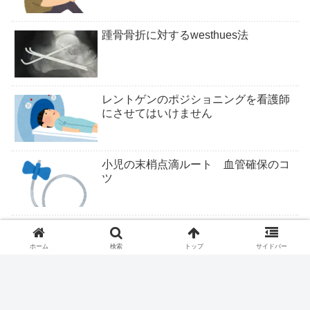
踵骨骨折に対するwesthues法
レントゲンのポジショニングを看護師
にさせてはいけません
小児の末梢点滴ルート 血管確保のコ
ツ
ついにくるか医学部定員削減
ホーム
検索
トップ
サイドバー
ファストドクター、ついに終わりか？