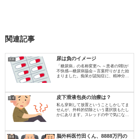
関連記事
尿は負のイメージ
医療
「糖尿病」の名称変更へ ～患者の9割が
不快感―糖尿病協会～言葉狩りがまた始
まりました。痴呆が認知症に、精神分裂
病が統合失...
皮下滑液包炎の治療は？
医療
私も穿刺して放置ということしかしてま
せんが、外科的切除という選択肢もたし
かにあります。スレッドの中で気になっ
たのはケナコ...
脳外科医竹田くん、8888万円の
医療