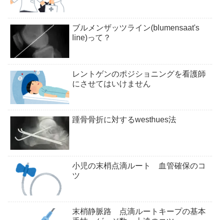
ブルメンザッツライン(blumensaat's
line)って？
レントゲンのポジショニングを看護師
にさせてはいけません
踵骨骨折に対するwesthues法
小児の末梢点滴ルート 血管確保のコ
ツ
末梢静脈路 点滴ルートキープの基本