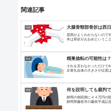
関連記事
大腿骨頸部骨折は西
医療
原因がよくわからないので
本は骨折がおおめということに
精巣捻転の可能性は
医療
それを言わなかっただけで4
左睾丸自体の大きさや位置は正
何を説明しても裁判
医療
静岡の病院側に４４万円の
静岡県藤枝市の藤枝平成記念病