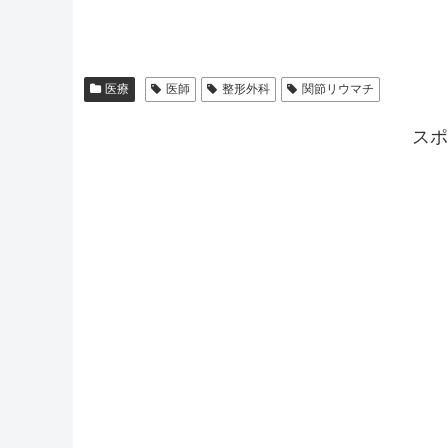
医療
医師
整形外科
関節リウマチ
スポ