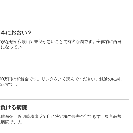
日本におおい？
すがなぜか和歌山や奈良が悪いことで有名な図です。全体的に西日
なってい...
？
40万円の和解金です。リンクをよく読んでください。触診の結果、
常で...
で負ける病院
賠償命令 説明義務違反で自己決定権の侵害否定できず 東京高裁
院で、大...