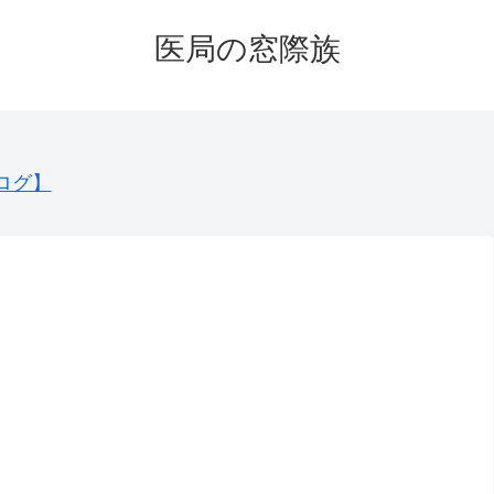
医局の窓際族
ログ】