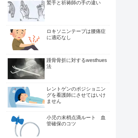
鷲手と祈祷師の手の違い
ロキソニンテープは腰痛症
に適応なし
踵骨骨折に対するwesthues
法
レントゲンのポジショニン
グを看護師にさせてはいけ
ません
小児の末梢点滴ルート 血
管確保のコツ