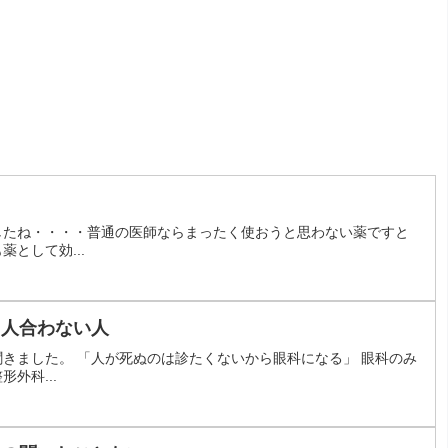
したね・・・・普通の医師ならまったく使おうと思わない薬ですと
として効...
う人合わない人
きました。 「人が死ぬのは診たくないから眼科になる」 眼科のみ
外科...