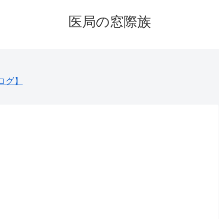
医局の窓際族
ログ】