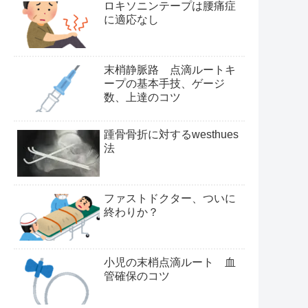
ロキソニンテープは腰痛症
に適応なし
末梢静脈路 点滴ルートキ
ープの基本手技、ゲージ
数、上達のコツ
踵骨骨折に対するwesthues
法
ファストドクター、ついに
終わりか？
小児の末梢点滴ルート 血
管確保のコツ