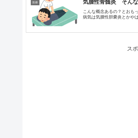
気腫性骨髄炎 そん
医療
こんな概念あるの？とおも
病気は気腫性胆嚢炎とかやばそ
スポ