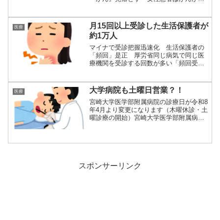
行して死亡...
月15回以上受診した生活保護者が
医療
約1万人
マイナで受診把握迅速化 生活保護者の
「頻回」是正 厚労省同じ病気で同じ医
療機関を受診する回数が多い「頻回受
診」は、重複す...
大学病院も土曜日営業？！
医療
宮崎大学医学部附属病院の診療日が令和8
年4月より変更になります（木曜休診・土
曜診療の開始）宮崎大学医学部附属病院
では、経...
スポンサーリンク