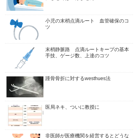
小児の末梢点滴ルート 血管確保のコ
ツ
末梢静脈路 点滴ルートキープの基本
手技、ゲージ数、上達のコツ
踵骨骨折に対するwesthues法
医局ネキ、ついに教授に
非医師が医療機関を経営するとどうな