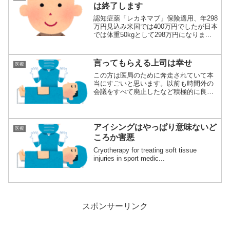
は終了します
認知症薬「レカネマブ」保険適用、年298
万円見込み米国では400万円でしたが日本
では体重50kgとして298万円になりま...
言ってもらえる上司は幸せ
医療
この方は医局のために奔走されていて本
当にすごいと思います。以前も時間外の
会議をすべて廃止したなど積極的に良い
職場作りに貢...
アイシングはやっぱり意味ないど
医療
ころか害悪
Cryotherapy for treating soft tissue
injuries in sport medic...
スポンサーリンク