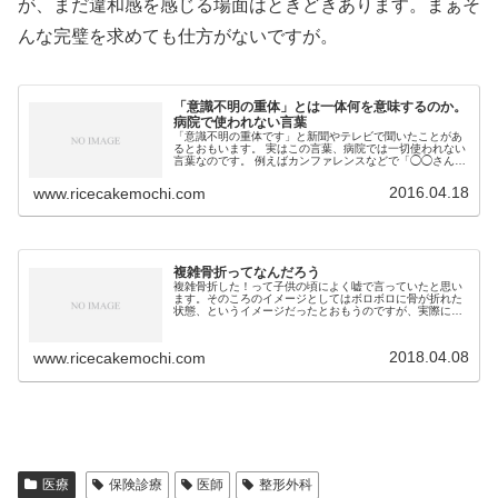
が、まだ違和感を感じる場面はときどきあります。まぁそ
んな完璧を求めても仕方がないですが。
「意識不明の重体」とは一体何を意味するのか。
病院で使われない言葉
「意識不明の重体です」と新聞やテレビで聞いたことがあ
るとおもいます。 実はこの言葉、病院では一切使われない
言葉なのです。 例えばカンファレンスなどで「◯◯さん６
５歳男性、救急車で来院時、意識不明の重体...
2016.04.18
www.ricecakemochi.com
複雑骨折ってなんだろう
複雑骨折した！って子供の頃によく嘘で言っていたと思い
ます。そのころのイメージとしてはボロボロに骨が折れた
状態、というイメージだったとおもうのですが、実際に医
学の世界で使われる場合は違います。 というか...
2018.04.08
www.ricecakemochi.com
医療
保険診療
医師
整形外科