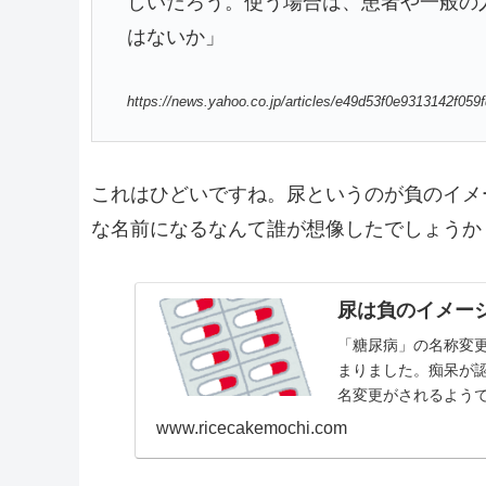
しいだろう。使う場合は、患者や一般の
はないか」
https://news.yahoo.co.jp/articles/e49d53f0e9313142f0
これはひどいですね。尿というのが負のイメ
な名前になるなんて誰が想像したでしょうか
尿は負のイメー
「糖尿病」の名称変更
まりました。痴呆が
名変更がされるようで
www.ricecakemochi.com