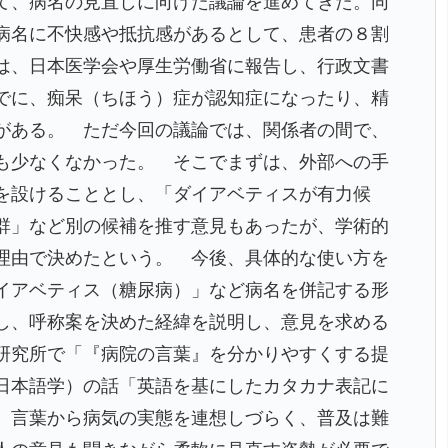
て、病名の見直しに向けた議論を進めてきた。同
病名に不快感や抵抗感があるとして、患者の８割
は、日本医学会や厚生労働省に報告し、行政文書
でに、痴呆（ちほう）症が認知症になったり、精
がある。 ただ今回の議論では、関係者の間で、
も少なくなかった。 そこでまずは、外部への手
を設けることとし、「ダイアベティスが有力候
群」など別の候補を推す意見もあったが、学術的
理由で決めたという。 今後、具体的な使い方を
イアベティス（糖尿病）」など病名を併記する形
し、呼称案を決めた経緯を説明し、意見を求める
研究所で「『病院の言葉』を分かりやすくする提
日本語学）の話「英語を基にしたカタカナ表記に
、言葉から病気の実態を連想しづらく、普及は難