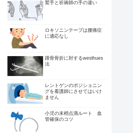
鷲手と祈祷師の手の違い
ロキソニンテープは腰痛症
に適応なし
踵骨骨折に対するwesthues
法
レントゲンのポジショニン
グを看護師にさせてはいけ
ません
小児の末梢点滴ルート 血
管確保のコツ