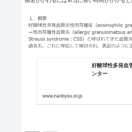
病名がかわるには本当に長い時間がかかると
好酸球性多発血管
ンター
www.nanbyou.or.jp