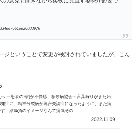
人の意見も聞きながら柔軟に見直す姿勢が必要で
59fd34ee7651ee26ddd976
ージということで変更が検討されていましたが、こん
ジ
へ ～患者の9割が不快感―糖尿病協会～言葉狩りがまた始
認知症に、精神分裂病が統合失調症になったように、また病
す。結局負のイメージなんて病気その...
2022.11.09