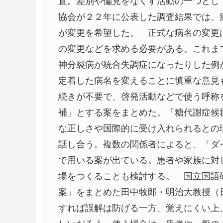
置。差別や偏見をなくす活動の一つとし
協会が２２年に公表した調査結果では、
が変更を希望した。 正式な病名の変更
の変更などを求める必要がある。これま
神分裂病が統合失調症になったりした例
定着した病名を変えることに慎重な意見
続きが不要で、啓発活動などで使う呼称
補」とする案をまとめた。「糖代謝症候
な正しさや国際的に受け入れられるとの
話し合う。複数の関係者によると、「ダ
で用いる案が出ている。患者や家族に対
場をつくることも検討する。 国立国語
案」をまとめた田中牧郎・明治大教授（
すれば誤解は防げる一方、覚えにくい上