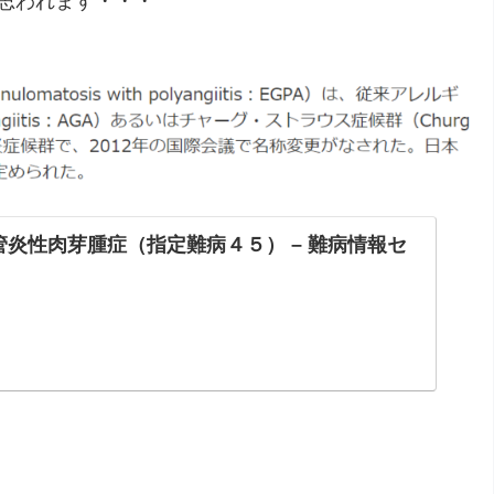
思われます・・・
炎性肉芽腫症（指定難病４５） – 難病情報セ