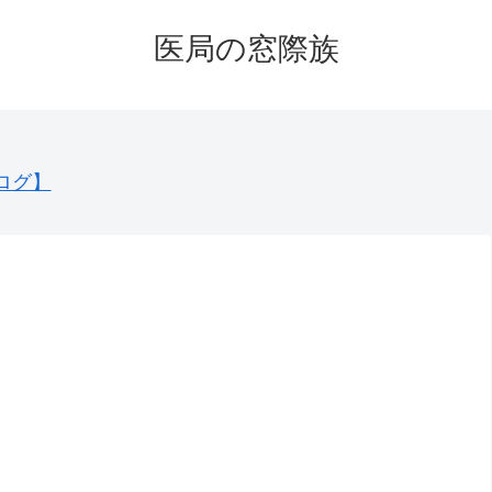
医局の窓際族
ログ】