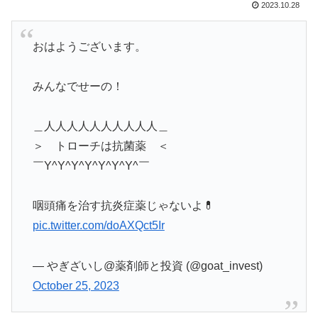
2023.10.28
おはようございます。
みんなでせーの！
＿人人人人人人人人人人＿
＞ トローチは抗菌薬 ＜
￣Y^Y^Y^Y^Y^Y^Y^￣
咽頭痛を治す抗炎症薬じゃないよ💊
pic.twitter.com/doAXQct5Ir
— やぎざいし@薬剤師と投資 (@goat_invest)
October 25, 2023