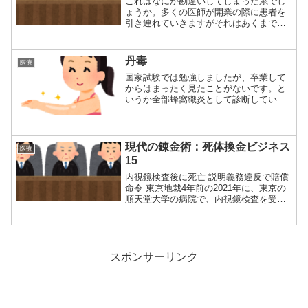
これはなにか勘違いしてしまった系でし
ょうか。多くの医師が開業の際に患者を
引き連れていきますがそれはあくまで患
者の自由意志...
丹毒
医療
国家試験では勉強しましたが、卒業して
からはまったく見たことがないです。と
いうか全部蜂窩織炎として診断している
可能性はあり...
現代の錬金術：死体換金ビジネス
医療
15
内視鏡検査後に死亡 説明義務違反で賠償
命令 東京地裁4年前の2021年に、東京の
順天堂大学の病院で、内視鏡検査を受け
た7...
スポンサーリンク