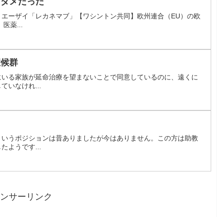
りダメだった
 エーザイ「レカネマブ」【ワシントン共同】欧州連合（EU）の欧
医薬...
症候群
にいる家族が延命治療を望まないことで同意しているのに、遠くに
いなけれ...
というポジションは昔ありましたが今はありません。この方は助教
ようです...
ンサーリンク