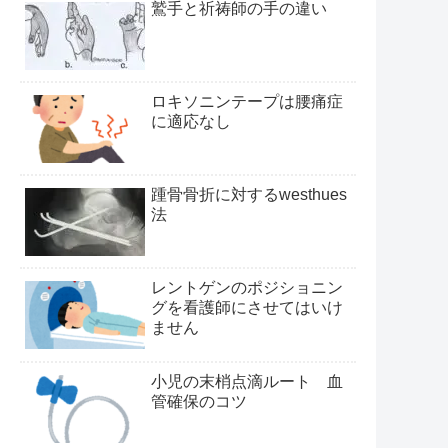
鷲手と祈祷師の手の違い
ロキソニンテープは腰痛症
に適応なし
踵骨骨折に対するwesthues
法
レントゲンのポジショニン
グを看護師にさせてはいけ
ません
小児の末梢点滴ルート 血
管確保のコツ