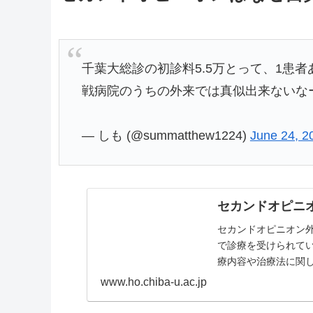
千葉大総診の初診料5.5万とって、1患
戦病院のうちの外来では真似出来ないな
— しも (@summatthew1224)
June 24, 2
セカンドオピニ
セカンドオピニオン
で診療を受けられて
療内容や治療法に関
www.ho.chiba-u.ac.jp