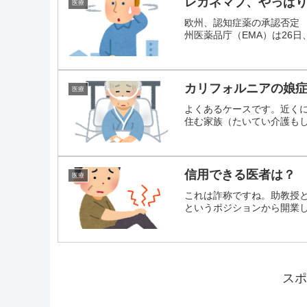
レカネマブ、やっぱ
医療
欧州、認知症薬の承認否定
州医薬品庁（EMA）は26日、
カリフォルニアの娘
医療
よくあるケースです。近く
住む家族（たいてい介護もして
信用できる医者は？
医療
これは詐称ですね。助教授
というポジションから開業した
スポ