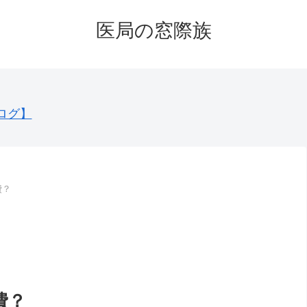
医局の窓際族
ログ】
費？
費？