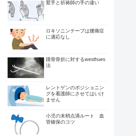
鷲手と祈祷師の手の違い
ロキソニンテープは腰痛症
に適応なし
踵骨骨折に対するwesthues
法
レントゲンのポジショニン
グを看護師にさせてはいけ
ません
小児の末梢点滴ルート 血
管確保のコツ