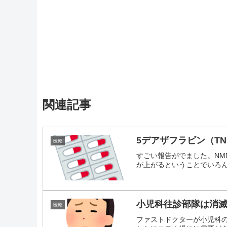
関連記事
5デアザフラビン（TN
医療
すごい報告がでました。NM
が上がるということでいろんな
小児科往診部隊は消
医療
ファストドクターが小児科