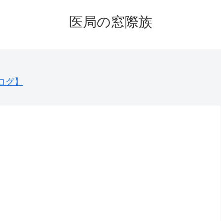
医局の窓際族
ログ】