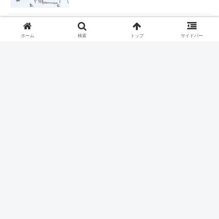
ロキソニンテープは腰痛症に適応なし
ホーム
検索
トップ
サイドバー
ピロリ除菌後の皮疹
ファストドクター、ついに終わりか？
握力＝IQだった
ハイドロリリース、保険収載される？