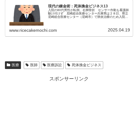
現代の錬金術：死体換金ビジネス13
入院の80代男性が転倒、右脚骨折 センサー作動も看護師
駆け付けず 尼崎総合医療センター兵庫県は２８日、県立
尼崎総合医療センター（尼崎市）で肺炎治療のため入院
し、せん妄も発症していた８０代男性が１月、夜...
2025.04.19
www.ricecakemochi.com
医療
医師
医療訴訟
死体換金ビジネス
スポンサーリンク