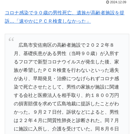
2024.12.09
コロナ感染で９０歳の男性死亡、遺族が高齢者施設を提
訴…「速やかにＰＣＲ検査しなかった」
広島市安佐南区の高齢者施設で２０２２年８
月、基礎疾患がある男性（当時９０歳）が入所す
るフロアで新型コロナウイルスが発生した後、家
族が希望したＰＣＲ検査を行わないといった過失
があり、早期発見・治療につなげられずコロナ感
染で死亡させたとして、男性の家族が施設に関連
する会社と医療法人を相手取り、約１８００万円
の損害賠償を求めて広島地裁に提訴したことがわ
かった。９月２７日付。訴状などによると、男性
は２２年４月に間質性肺炎と診断された。同７月
に施設に入所し、介護を受けていた。同８月６日