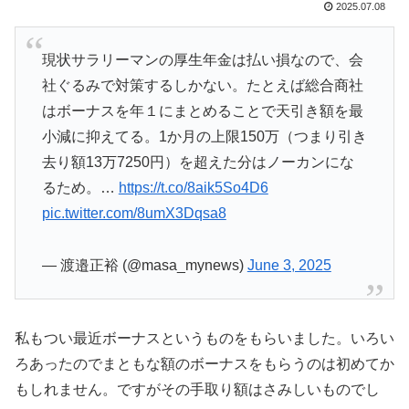
2025.07.08
現状サラリーマンの厚生年金は払い損なので、会
社ぐるみで対策するしかない。たとえば総合商社
はボーナスを年１にまとめることで天引き額を最
小減に抑えてる。1か月の上限150万（つまり引き
去り額13万7250円）を超えた分はノーカンにな
るため。…
https://t.co/8aik5So4D6
pic.twitter.com/8umX3Dqsa8
— 渡邉正裕 (@masa_mynews)
June 3, 2025
私もつい最近ボーナスというものをもらいました。いろい
ろあったのでまともな額のボーナスをもらうのは初めてか
もしれません。ですがその手取り額はさみしいものでし