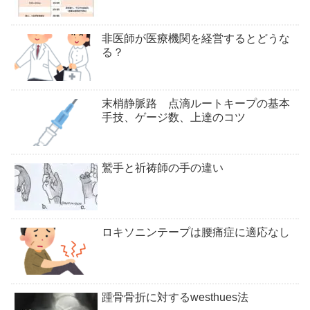
非医師が医療機関を経営するとどうな
る？
末梢静脈路 点滴ルートキープの基本
手技、ゲージ数、上達のコツ
鷲手と祈祷師の手の違い
ロキソニンテープは腰痛症に適応なし
踵骨骨折に対するwesthues法