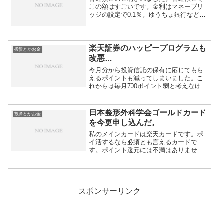
この額はすごいです。金利はマネーブリ
ッジの設定で0.1％。ゆうちょ銀行などは
0.00...
楽天証券のハッピープログラムも
投資とかお金
改悪…
今月分から投資信託の保有に応じてもら
えるポイントも減ってしまいました。こ
れからは毎月700ポイント弱と考えなけれ
ばなりま...
日本整形外科学会ゴールドカード
投資とかお金
を今更申し込んだ。
私のメインカードは楽天カードです。ポ
イ活するなら必須とも言えるカードで
す。ポイント還元には不満はありません
が、不満なのは...
スポンサーリンク