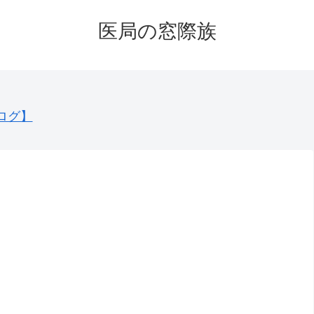
医局の窓際族
ログ】