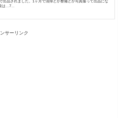
で出品されました。1ヶ月で清掃とか整備とか写真撮って出品にな
…7...
ンサーリンク