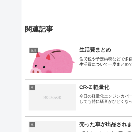
関連記事
生活費まとめ
生活
住民税や予定納税などで多
生活費について一度まとめてみ
CR-Z 軽量化
車
今日の軽量化エンジンカバー
しても特に騒音がひどくなった
売った車が出品され
車