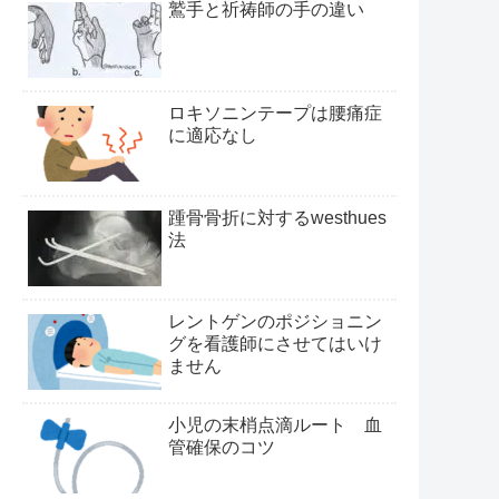
鷲手と祈祷師の手の違い
ロキソニンテープは腰痛症
に適応なし
踵骨骨折に対するwesthues
法
レントゲンのポジショニン
グを看護師にさせてはいけ
ません
小児の末梢点滴ルート 血
管確保のコツ