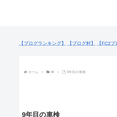
【ブログランキング】
【ブログ村】
【FC2ブ
ホーム
車
9年目の車検
9年目の車検