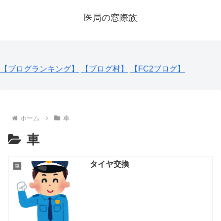
医局の窓際族
【ブログランキング】
【ブログ村】
【FC2ブログ】
ホーム
車
車
タイヤ交換
車