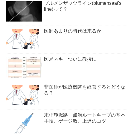
ブルメンザッツライン(blumensaat's
line)って？
医師あまりの時代は来るか
医局ネキ、ついに教授に
非医師が医療機関を経営するとどうな
る？
末梢静脈路 点滴ルートキープの基本
手技、ゲージ数、上達のコツ