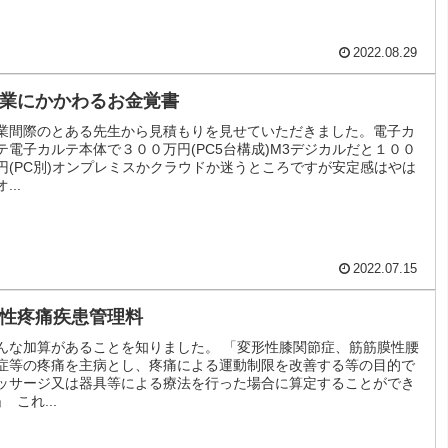
2022.08.29
業にかかわるお金覚書
業間際のとある先生から見積もりを見せていただきました。電子カ
テ電子カルテ本体で３００万円(PC5台構成)M3デジカルだと１００
円(PC別)オンプレミスかクラウドか迷うところですが安定感はやは
...
2022.07.15
性疼痛疾患管理料
んな加算があることを知りました。 「変形性膝関節症、筋筋膜性腰
症等の疼痛を主病とし、疼痛による運動制限を改善する等の目的で
ッサージ又は器具等による療法を行った場合に算定することができ
 これ...