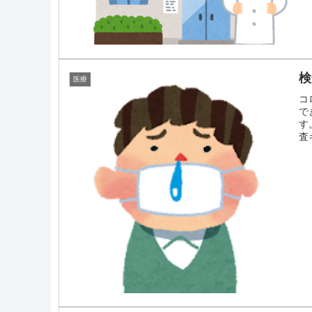
検
医療
コ
で
す
査