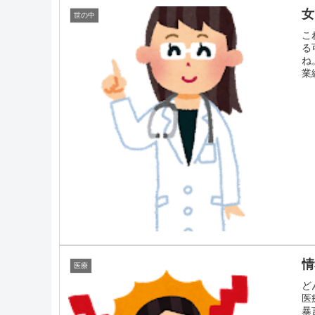
女
世の中
こ
る
ね
業
情
医療
ど
医
暴