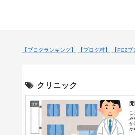
【ブログランキング】
【ブログ村】
【FC2ブ
クリニック
開
医療
こ
み
か
か