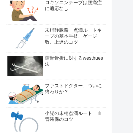
ロキソニンテープは腰痛症
に適応なし
末梢静脈路 点滴ルートキ
ープの基本手技、ゲージ
数、上達のコツ
踵骨骨折に対するwesthues
法
ファストドクター、ついに
終わりか？
小児の末梢点滴ルート 血
管確保のコツ