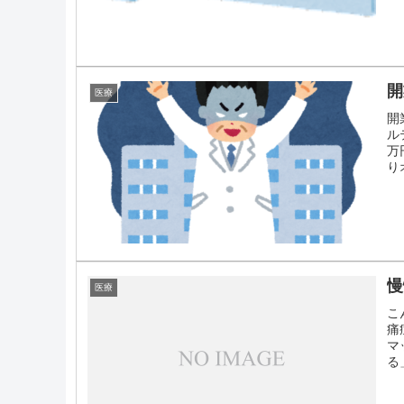
開
医療
開
ル
万
りオ
慢
医療
こ
痛
マ
る」