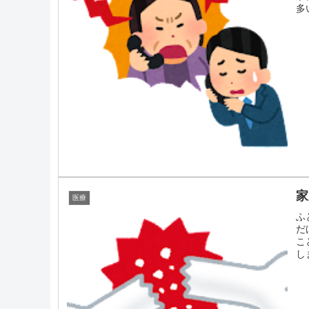
多
家
医療
ふ
だ
こ
し