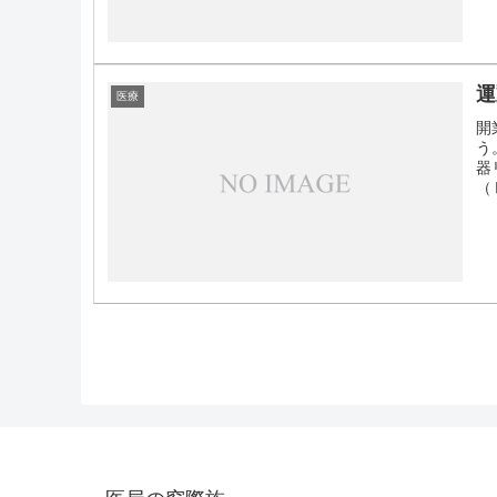
運
医療
開
う
器
（Ⅱ