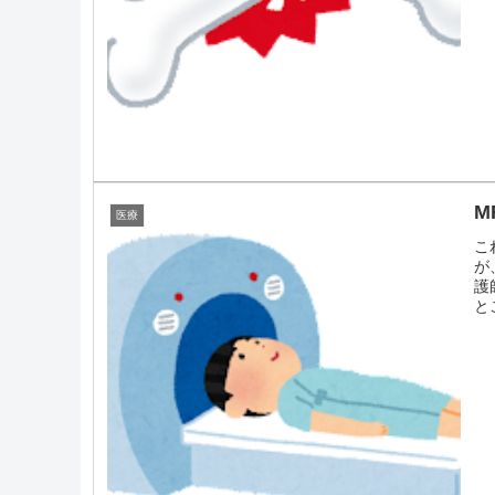
M
医療
こ
が
護
と