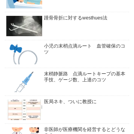
踵骨骨折に対するwesthues法
小児の末梢点滴ルート 血管確保のコ
ツ
末梢静脈路 点滴ルートキープの基本
手技、ゲージ数、上達のコツ
医局ネキ、ついに教授に
非医師が医療機関を経営するとどうな