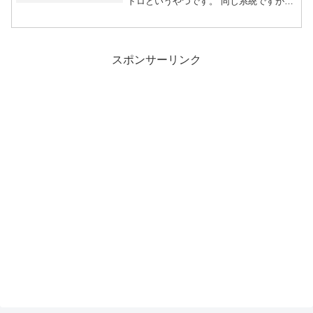
トロというやつです。 同じ系統ですがザ
イボック...
スポンサーリンク