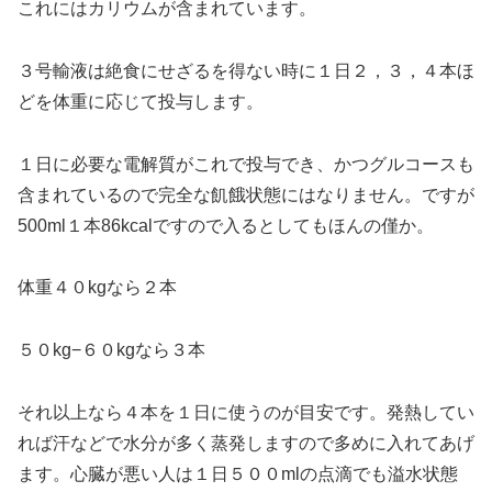
これにはカリウムが含まれています。
３号輸液は絶食にせざるを得ない時に１日２，３，４本ほ
どを体重に応じて投与します。
１日に必要な電解質がこれで投与でき、かつグルコースも
含まれているので完全な飢餓状態にはなりません。ですが
500ml１本86kcalですので入るとしてもほんの僅か。
体重４０kgなら２本
５０kg−６０kgなら３本
それ以上なら４本を１日に使うのが目安です。発熱してい
れば汗などで水分が多く蒸発しますので多めに入れてあげ
ます。心臓が悪い人は１日５００mlの点滴でも溢水状態