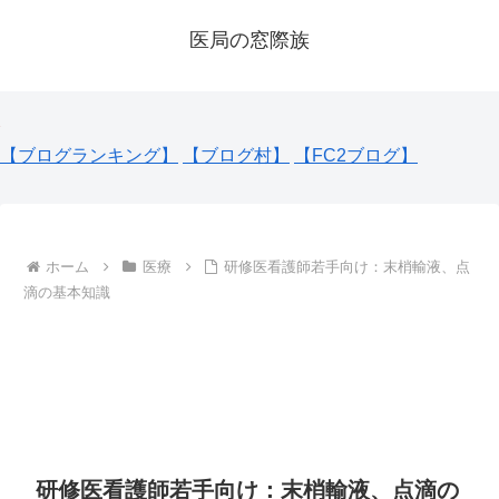
医局の窓際族
【ブログランキング】
【ブログ村】
【FC2ブログ】
ホーム
医療
研修医看護師若手向け：末梢輸液、点
滴の基本知識
研修医看護師若手向け：末梢輸液、点滴の