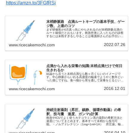
https://amzn.to/3FGfRSi
末梢静脈路 点滴ルートキープの基本手技、ゲー
ジ数、上達のコツ
まず研修医が4月真っ先にやらされるのが末梢静脈点滴の
ルート確保だとおもいます。救急外来に入ったものの診察
するには未熟すぎるしやることは看護師さんのお手伝いか
ら。それでやらされるのがインサイト、サーフロ...
2022.07.26
www.ricecakemochi.com
点滴から入れる栄養の知識:末梢点滴だけで何日
生きれるか
結論から言うと末梢点滴なら数ヶ月くらいのイメージで
す。中心静脈からいれる高濃度の輸液でようやく数年とい
った感じですね。食べ物から胃を通して栄養をとるという
のはすごく優れた仕組みで、点滴で代替することは...
2016.12.01
www.ricecakemochi.com
持続注射薬剤（昇圧、鎮静、循環作動薬）の希
釈、投与量 速度、ガンマγ計算
救急やICUでよく使うカテコラミン系の薬剤の希釈方法と
速度についてまとめます。基本すべて末梢から投与可
能。・ノルアドレナリン（1mg=1ml=1A） 昇圧薬。輸液
に反応しない敗血症性ショックなどに用い...
2016.04.10
www.ricecakemochi.com