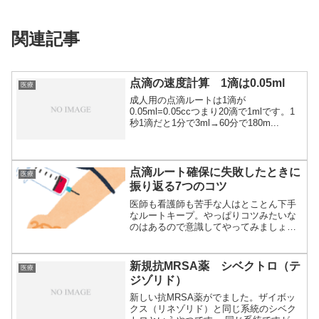
関連記事
点滴の速度計算 1滴は0.05ml
医療
成人用の点滴ルートは1滴が
0.05ml=0.05ccつまり20滴で1mlです。1
秒1滴だと1分で3ml→60分で180m...
点滴ルート確保に失敗したときに
医療
振り返る7つのコツ
医師も看護師も苦手な人はとことん下手
なルートキープ。やっぱりコツみたいな
のはあるので意識してやってみましょう
ほとんどは良...
新規抗MRSA薬 シベクトロ（テ
医療
ジゾリド）
新しい抗MRSA薬がでました。ザイボッ
クス（リネゾリド）と同じ系統のシベク