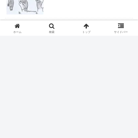
ロキソニンテープは腰痛症に適応なし
ホーム
検索
トップ
サイドバー
ピロリ除菌後の皮疹
ファストドクター、ついに終わりか？
握力＝IQだった