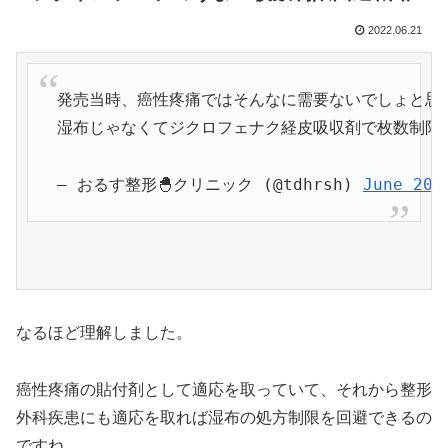
2022.06.21
発売当時、癌性疼痛ではそんなに需要ないでしょと思
湿布じゃなくてジクロフェナク経皮吸収剤で枚数制限回
— おるす整形🐣クリニック (@tdhrsh) 
June 20,
なるほど理解しました。
癌性疼痛の貼付剤として適応を取っていて、それから整形
外科疾患にも適応を取れば湿布の処方制限を回避できるの
ですね。