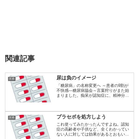
関連記事
尿は負のイメージ
医療
「糖尿病」の名称変更へ ～患者の9割が
不快感―糖尿病協会～言葉狩りがまた始
まりました。痴呆が認知症に、精神分裂
病が統合失...
プラセボを処方しよう
医療
これ使ってみたかったんですよね。認知
症の高齢者や子供など、全くわかってい
ない人に対しては効果があるとおもいま