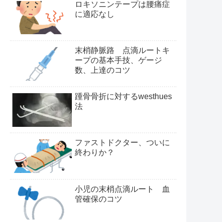
ロキソニンテープは腰痛症
に適応なし
末梢静脈路 点滴ルートキ
ープの基本手技、ゲージ
数、上達のコツ
踵骨骨折に対するwesthues
法
ファストドクター、ついに
終わりか？
小児の末梢点滴ルート 血
管確保のコツ