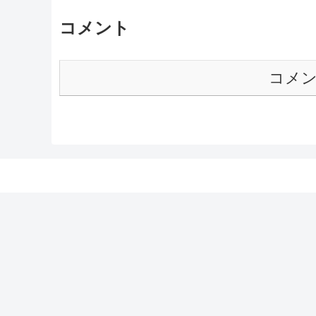
コメント
コメ
医局の窓際族