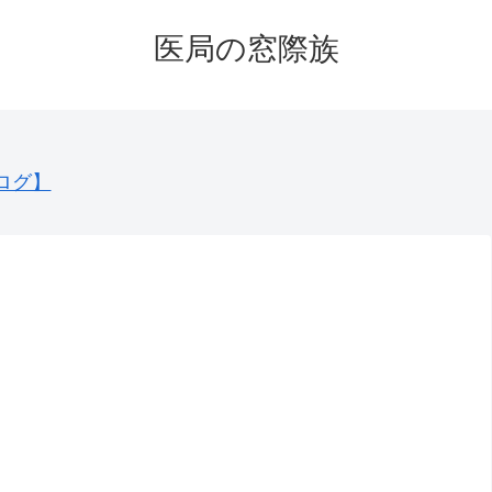
医局の窓際族
ログ】