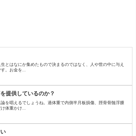
人生とはなにか集めたもので決まるのではなく、人や世の中に与え
。お金を...
療を提供しているのか？
異論を唱えるでしょうね。過体重で内側半月板損傷、脛骨骨髄浮腫
体重かけ...
ない