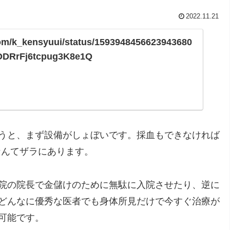
2022.11.21
.com/k_kensyuui/status/1593948456623943680
ODRrFj6tcpug3K8e1Q
うと、まず設備がしょぼいです。採血もできなければ
なんてザラにあります。
院の院長で金儲けのために無駄に入院させたり、逆に
どんなに優秀な医者でも身体所見だけで今すぐ治療が
可能です。