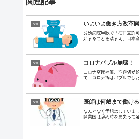
関連記事
いよいよ働き方改革
医療
分娩病院半数で「宿日直許
始まることを踏まえ、日本産婦
コロナバブル崩壊！
医療
コロナ空床補償、不適切受
て、コロナ禍はバブルでした。
医師は何歳まで働け
医療
なんとなく予想はしていま
開業医は辞め時を見失って延々