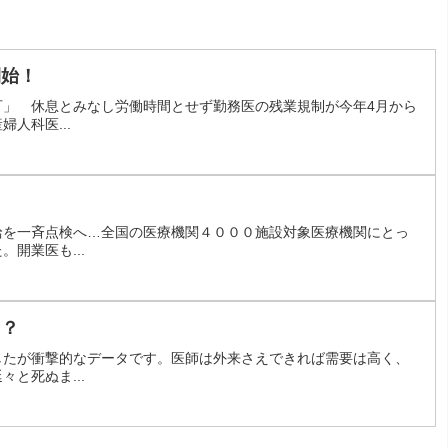
開始！
可」 休息とみなし労働時間とせず勤務医の残業規制が今年4月から
人科医...
給を一斉点検へ…全国の医療機関４０００施設対象医療機関にとっ
開業医も...
る？
したが衝撃的なデータです。医師は外来さえできれば需要は高く、
と死ぬま...