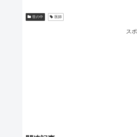
世の中
医師
スポ