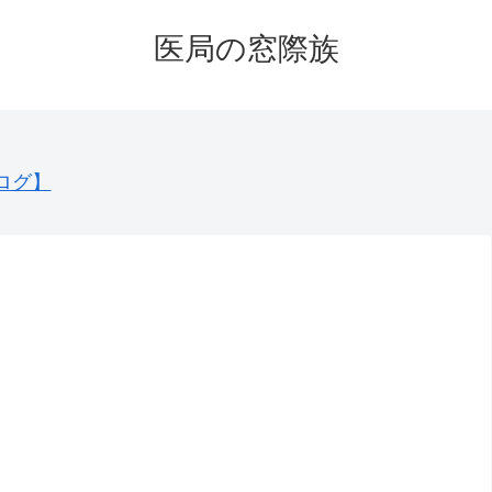
医局の窓際族
ログ】