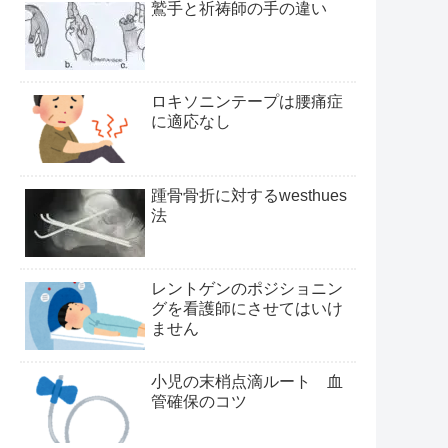
鷲手と祈祷師の手の違い
ロキソニンテープは腰痛症
に適応なし
踵骨骨折に対するwesthues
法
レントゲンのポジショニン
グを看護師にさせてはいけ
ません
小児の末梢点滴ルート 血
管確保のコツ