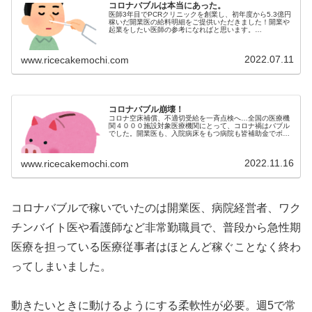
コロナバブルは本当にあった。
医師3年目でPCRクリニックを創業し、初年度から5.3億円
稼いだ開業医の給料明細をご提供いただきました！開業や
起業をしたい医師の参考になればと思います。
pic.twitter.com/M1Qd8Ul...
2022.07.11
www.ricecakemochi.com
コロナバブル崩壊！
コロナ空床補償、不適切受給を一斉点検へ…全国の医療機
関４０００施設対象医療機関にとって、コロナ禍はバブル
でした。開業医も、入院病床をもつ病院も皆補助金でボロ
儲けでした。飲食店が休業補償で儲かっていたの...
2022.11.16
www.ricecakemochi.com
コロナバブルで稼いでいたのは開業医、病院経営者、ワク
チンバイト医や看護師など非常勤職員で、普段から急性期
医療を担っている医療従事者はほとんど稼ぐことなく終わ
ってしまいました。
動きたいときに動けるようにする柔軟性が必要。週5で常