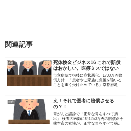
関連記事
死体換金ビジネス16 これで賠償
医療
はおかしい。医療ミスではない
市立病院で術後に症状悪化、1700万円賠
償方針…「患者やご家族に負担を強いる
ことを重く受け止めている」京都府亀岡
市立病院...
え！それで医者に賠償させる
医療
の？！
胃がんと誤診で「正常な胃をすべて摘
出」 検査の医師に約1250万円の賠償命令
熊本市の女性が、正常な胃をすべて摘出
されたの...