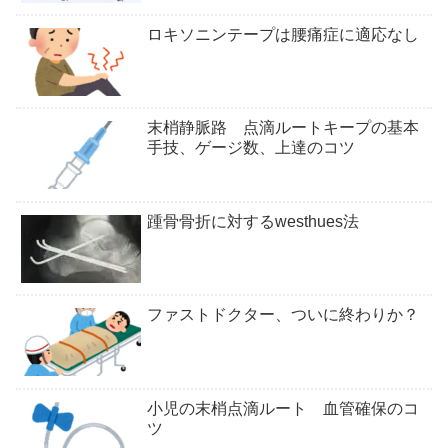
ロキソニンテープは腰痛症に適応なし
末梢静脈路 点滴ルートキープの基本
手技、ゲージ数、上達のコツ
踵骨骨折に対するwesthues法
ファストドクター、ついに終わりか？
小児の末梢点滴ルート 血管確保のコ
ツ