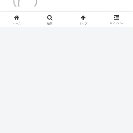
ついにくるか医学部定員削減
ホーム
検索
トップ
サイドバー
レントゲンのポジショニングを看護師
にさせてはいけません
医療従事者は露頭に迷う。
ハイドロリリース、保険収載される？
もう小さな病院で救急医療は不可能