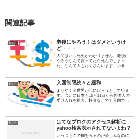
関連記事
老後にやろう！はダメというけ
世の中
ど・・・
人間はいつ死ぬかわかりません。老後に
やろうなんて言ってたら死んでしまっ
た、なんて人もたくさんいます。小倉さ
んは結局77歳...
入国制限続々と緩和
世の中
ようやく全世界が元に戻ろうとしていま
す。ついに日本も10月11日から外国人の
受け入れを拡大。検査なしでも入国でき
るように...
はてなブログのアクセス解析に
世の中
yahoo検索表示されてないよね？
いっつもこの欄をみるのが楽しみなのに