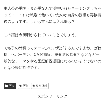
主人公の手塚（また手なんて漢字いれたネーミングしちゃ
って・・・）は戦場で働いていたのか自身の親指も再接着
後のようです。しかも首元には入れ墨も？！
この謎は今後明かされていくことでしょう。
でも手の外科ってテーマ少ない気がするんですよね。ばね
指、ヘバーデン、CM関節症、撓骨遠位端骨折などなど一
般的なテーマをやる医療解説漫画になるのかそうでないの
かは今後に期待です。
医療
医師
整形外科
スポンサーリンク