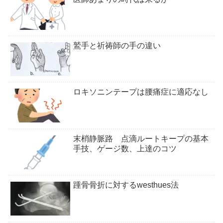
鷲手と祈祷師の手の違い
ロキソニンテープは腰痛症に適応なし
末梢静脈路 点滴ルートキープの基本
手技、ゲージ数、上達のコツ
踵骨骨折に対するwesthues法