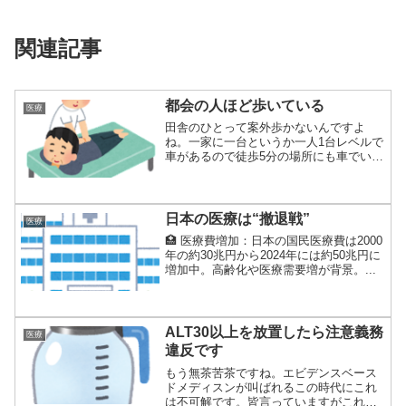
関連記事
都会の人ほど歩いている
医療
田舎のひとって案外歩かないんですよ
ね。一家に一台というか一人1台レベルで
車があるので徒歩5分の場所にも車でいく
そうです。...
日本の医療は“撤退戦”
医療
🏥 医療費増加：日本の国民医療費は2000
年の約30兆円から2024年には約50兆円に
増加中。高齢化や医療需要増が背景。...
ALT30以上を放置したら注意義務
医療
違反です
もう無茶苦茶ですね。エビデンスベース
ドメディスンが叫ばれるこの時代にこれ
は不可解です。皆言っていますがこれで